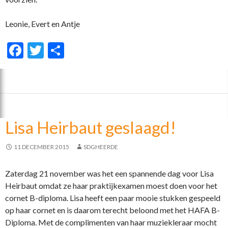
Leonie, Evert en Antje
F
T
D
ac
w
el
e
itt
e
b
er
n
o
Lisa Heirbaut geslaagd!
o
k
11 DECEMBER 2015
SDGHEERDE
Zaterdag 21 november was het een spannende dag voor Lisa
Heirbaut omdat ze haar praktijkexamen moest doen voor het
cornet B-diploma. Lisa heeft een paar mooie stukken gespeeld
op haar cornet en is daarom terecht beloond met het HAFA B-
Diploma. Met de complimenten van haar muziekleraar mocht