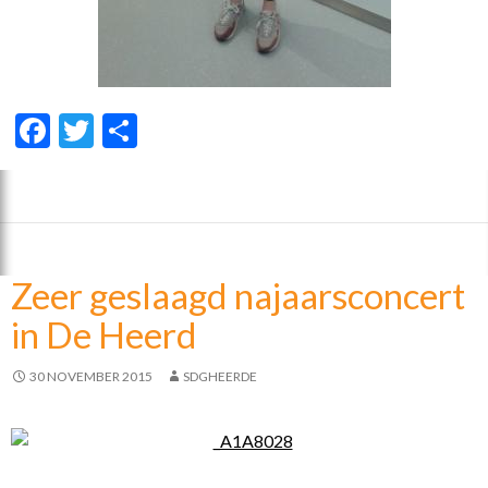
F
T
D
ac
w
el
e
itt
e
b
er
n
o
Zeer geslaagd najaarsconcert
o
in De Heerd
k
30 NOVEMBER 2015
SDGHEERDE