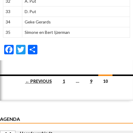
32
A. Put
33
D. Put
34
Geke Gerards
35
Simone en Bert Ijzerman
F
T
D
ac
w
el
e
itt
e
b
er
n
Posts
← PREVIOUS
1
…
9
10
o
navigation
o
k
AGENDA