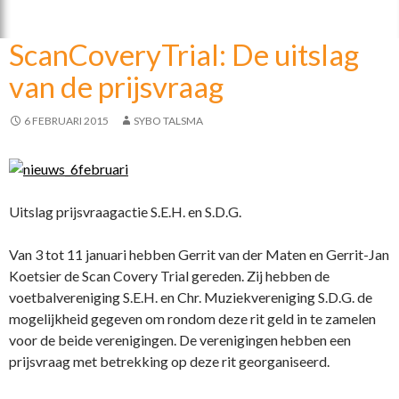
b
er
n
o
ScanCoveryTrial: De uitslag
o
van de prijsvraag
k
6 FEBRUARI 2015
SYBO TALSMA
Uitslag prijsvraagactie S.E.H. en S.D.G.
Van 3 tot 11 januari hebben Gerrit van der Maten en Gerrit-Jan
Koetsier de Scan Covery Trial gereden. Zij hebben de
voetbalvereniging S.E.H. en Chr. Muziekvereniging S.D.G. de
mogelijkheid gegeven om rondom deze rit geld in te zamelen
voor de beide verenigingen. De verenigingen hebben een
prijsvraag met betrekking op deze rit georganiseerd.