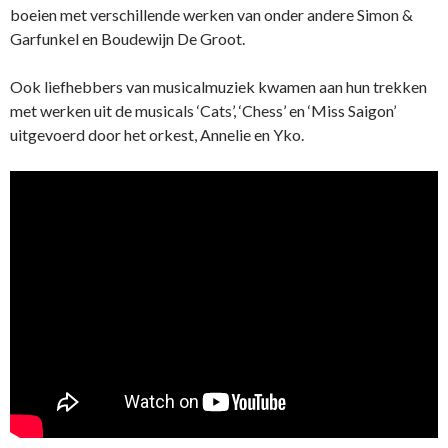
boeien met verschillende werken van onder andere Simon &
Garfunkel en Boudewijn De Groot.
Ook liefhebbers van musicalmuziek kwamen aan hun trekken
met werken uit de musicals ‘Cats’, ‘Chess’ en ‘Miss Saigon’
uitgevoerd door het orkest, Annelie en Yko.