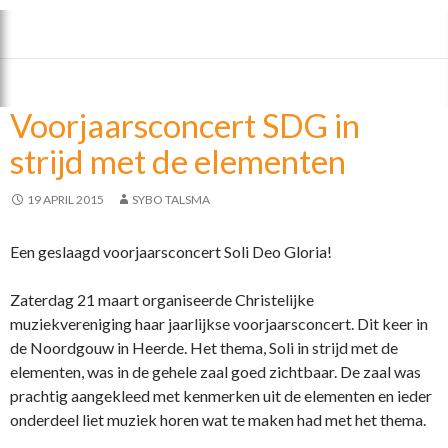
ac
w
el
e
itt
e
b
er
n
o
Voorjaarsconcert SDG in
o
strijd met de elementen
k
19 APRIL 2015
SYBO TALSMA
Een geslaagd voorjaarsconcert Soli Deo Gloria!
Zaterdag 21 maart organiseerde Christelijke
muziekvereniging haar jaarlijkse voorjaarsconcert. Dit keer in
de Noordgouw in Heerde. Het thema, Soli in strijd met de
elementen, was in de gehele zaal goed zichtbaar. De zaal was
prachtig aangekleed met kenmerken uit de elementen en ieder
onderdeel liet muziek horen wat te maken had met het thema.