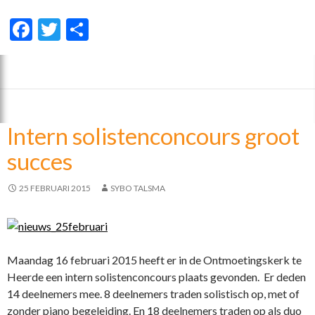
F
T
D
ac
w
el
e
itt
e
b
er
n
o
Intern solistenconcours groot
o
succes
k
25 FEBRUARI 2015
SYBO TALSMA
Maandag 16 februari 2015 heeft er in de Ontmoetingskerk te
Heerde een intern solistenconcours plaats gevonden. Er deden
14 deelnemers mee. 8 deelnemers traden solistisch op, met of
zonder piano begeleiding. En 18 deelnemers traden op als duo