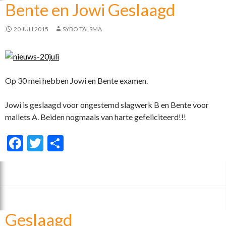
Bente en Jowi Geslaagd
o
k
20 JULI 2015
SYBO TALSMA
Op 30 mei hebben Jowi en Bente examen.
Jowi is geslaagd voor ongestemd slagwerk B en Bente voor
mallets A. Beiden nogmaals van harte gefeliciteerd!!!
F
T
D
ac
w
el
e
itt
e
b
er
n
o
Geslaagd
o