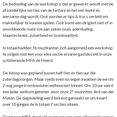
De bedoeling van de workshop is dat er gewerkt wordt met de
afzonderlijke secties van de fanfare en het een leuke en
leerzame dag wordt. Ook worden er tips & trucs verteld om
makkelijker te kunnen spelen. Ook komt een dirigent niet of in
onvoldoende mate toe aan zaken zoals ademhaling,
blaastechniek, zuiverheid en toonkwaliteit.
In totaal hadden 76 muzikanten zich aangemeld een workshop
te volgen met een voor elke sectie ervaren gastdocent in onze
schitterende MFA de Heerd.
De inloop was gepland tussen half tien en tien uur die
zaterdagmorgen. Maar reeds even na negen kwamen de eerste
2 nog jonge trombonisten enthousiast binnen. Om 10 uur werd
e
een ieder welkom geheten door onze 2
voorzitter Ard van der
Maten. De dagindeling werd bekend gemaakt en om kwart
over 10 gingen de in totaal 7 secties uiteen.
De nieuwe MFA deed zijn naam eer aan, voor elke sectie was er