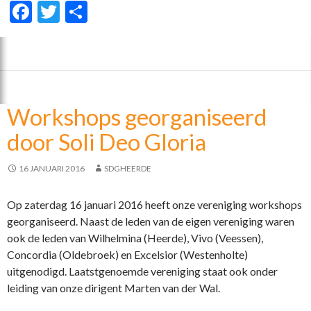
F
T
D
ac
w
el
e
itt
e
b
er
n
o
Workshops georganiseerd
o
door Soli Deo Gloria
k
16 JANUARI 2016
SDGHEERDE
Op zaterdag 16 januari 2016 heeft onze vereniging workshops
georganiseerd. Naast de leden van de eigen vereniging waren
ook de leden van Wilhelmina (Heerde), Vivo (Veessen),
Concordia (Oldebroek) en Excelsior (Westenholte)
uitgenodigd. Laatstgenoemde vereniging staat ook onder
leiding van onze dirigent Marten van der Wal.