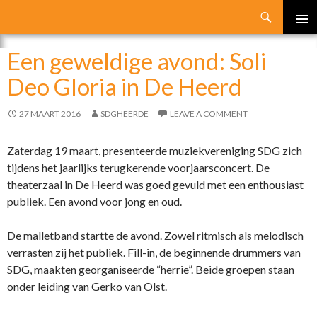
Search
SKIP
PRIMA
TO
Een geweldige avond: Soli
MENU
CONTENT
Deo Gloria in De Heerd
27 MAART 2016
SDGHEERDE
LEAVE A COMMENT
Zaterdag 19 maart, presenteerde muziekvereniging SDG zich
tijdens het jaarlijks terugkerende voorjaarsconcert. De
theaterzaal in De Heerd was goed gevuld met een enthousiast
publiek. Een avond voor jong en oud.
De malletband startte de avond. Zowel ritmisch als melodisch
verrasten zij het publiek. Fill-in, de beginnende drummers van
SDG, maakten georganiseerde “herrie”. Beide groepen staan
onder leiding van Gerko van Olst.