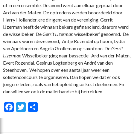
of in een ensemble. De avond werd aan elkaar gepraat door
Ard van der Maten. De optredens werden beoordeeld door
Harry Hollander, ere dirigent van de vereniging. Gerrit
IJzerman heeft de winnaarsbekers gefinancierd, daarom werd
de wisselbeker ‘De
Gerrit IJzerman
wisselbeker’ genoemd. De
winnaars waren deze avond; Antje Rozendal op hoorn, Lydia
van Apeldoorn en Angela Grolleman op saxofoon. De
Gerrit
IJzerman
Wisselbeker ging naar bassectie , Ard van der Maten,
Evert Rozendal, Gesinus Logtenberg en André van den
Steenhoven. We hopen over een aantal jaar weer een
solistenconcours te organiseren. Dan hopen we dat er ook
jongere leden, zoals van het opleidingsorkest deelnemen. En
dan willen we ook de malletband erbij betrekken.
F
T
D
ac
w
el
e
itt
e