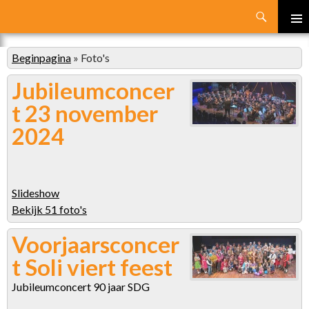
Search
SKIP
PRIMA
TO
MENU
Beginpagina
»
Foto's
CONTENT
Jubileumconcer
t 23 november
2024
Slideshow
Bekijk 51 foto's
Voorjaarsconcer
t Soli viert feest
Jubileumconcert 90 jaar SDG