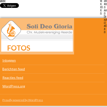
FOTOS
META
Inloggen
Berichten feed
Reacties feed
WordPress.org
Proudly powered by WordPress