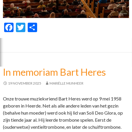
F
T
D
ac
w
el
e
itt
e
b
er
n
o
In memoriam Bart Heres
o
k
19 NOVEMBER 2025
MARIËLLE MIJNHEER
Onze trouwe muziekvriend Bart Heres werd op 9 mei 1958
geboren in Heerde. Net als alle andere leden van het gezin
(behalve hun moeder) werd ook hij lid van Soli Deo Glora, op
zijn tiende jaar al. Hij leerde trombone spelen. Eerst de
(ouderwetse) ventieltrombone, en later de schuiftrombone.