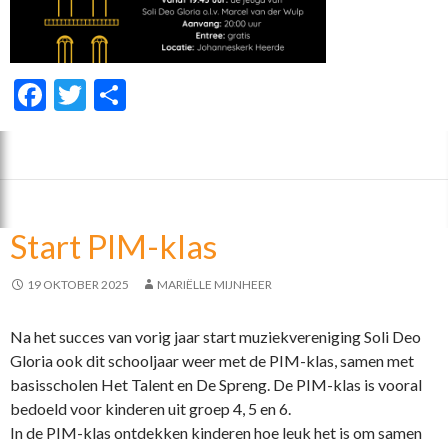
F
T
D
ac
w
el
e
itt
e
b
er
n
o
Start PIM-klas
o
k
19 OKTOBER 2025
MARIËLLE MIJNHEER
Na het succes van vorig jaar start muziekvereniging Soli Deo
Gloria ook dit schooljaar weer met de PIM-klas, samen met
basisscholen Het Talent en De Spreng. De PIM-klas is vooral
bedoeld voor kinderen uit groep 4, 5 en 6.
In de PIM-klas ontdekken kinderen hoe leuk het is om samen