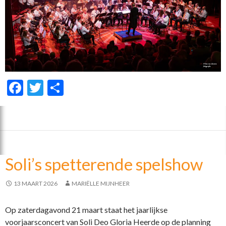
F
T
D
ac
w
el
e
itt
e
b
er
n
o
Soli’s spetterende spelshow
o
k
13 MAART 2026
MARIËLLE MIJNHEER
Op zaterdagavond 21 maart staat het jaarlijkse
voorjaarsconcert van Soli Deo Gloria Heerde op de planning