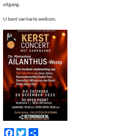
uitgang.
U bent van harte welkom.
F
T
D