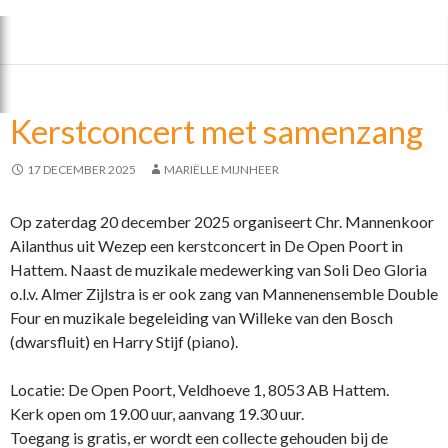
ac
w
el
e
itt
e
b
er
n
o
Kerstconcert met samenzang
o
k
17 DECEMBER 2025
MARIËLLE MIJNHEER
Op zaterdag 20 december 2025 organiseert Chr. Mannenkoor
Ailanthus uit Wezep een kerstconcert in De Open Poort in
Hattem. Naast de muzikale medewerking van Soli Deo Gloria
o.l.v. Almer Zijlstra is er ook zang van Mannenensemble Double
Four en muzikale begeleiding van Willeke van den Bosch
(dwarsfluit) en Harry Stijf (piano).
Locatie: De Open Poort, Veldhoeve 1, 8053 AB Hattem.
Kerk open om 19.00 uur, aanvang 19.30 uur.
Toegang is gratis, er wordt een collecte gehouden bij de