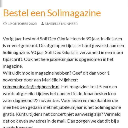
o
Bestel een Solimagazine
o
k
19 OKTOBER 2025
MARIËLLE MIJNHEER
Vorig jaar bestond Soli Deo Gloria Heerde 90 jaar. In die jaren
is er veel gebeurd. De afgelopen tijd is er hard gewerkt aan een
Solimagazine: 90 jaar Soli Deo Gloria is verzameld in een mooi
tijdschrift. Ook het hele jubileumjaar is opgenomen in het
magazine.
Wilt u dit mooie magazine hebben? Geef dit dan voor 1
november door aan Mariëlle Mijnheer:
communicatie@sdgheerde.nl
. Het magazine kost 5 euro en
wordt uitgereikt tijdens het concert in de Johanneskerk op
zaterdagavond 22 november. Voor leden en muzikanten die
mee hebben gedaan met het jubileumjaar is het Solimagazine
gratis. Kunt u tijdens het concert niet aanwezig zijn? Vermeld
dat ook even uw adres in de mail. Dan zorgen we dat dit bij u
wordt bezorgd.