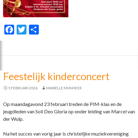
F
T
D
ac
w
el
e
itt
e
b
er
n
o
Feestelijk kinderconcert
o
k
5 FEBRUARI 2026
MARIËLLE MIJNHEER
Op maandagavond 23 februari treden
de PIM-klas en de
jeugdleden van Soli Deo Gloria op onder leiding van Marcel van
der Wulp.
Na het succes van vorig jaar is christelijke muziekvereniging