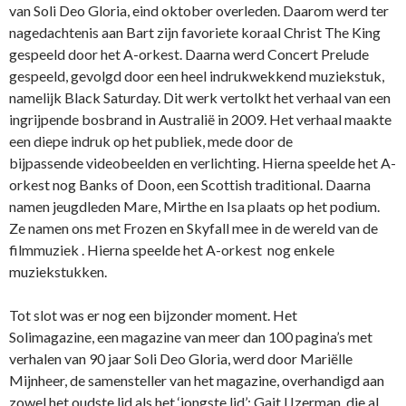
van Soli Deo Gloria, eind oktober overleden. Daarom werd ter
nagedachtenis aan Bart zijn favoriete koraal Christ The King
gespeeld door het A-orkest. Daarna werd Concert Prelude
gespeeld, gevolgd door een heel indrukwekkend muziekstuk,
namelijk Black Saturday. Dit werk vertolkt het verhaal van een
ingrijpende bosbrand in Australië in 2009. Het verhaal maakte
een diepe indruk op het publiek, mede door de
bijpassende videobeelden en verlichting. Hierna speelde het A-
orkest nog Banks of Doon, een Scottish traditional. Daarna
namen jeugdleden Mare, Mirthe en Isa plaats op het podium.
Ze namen ons met Frozen en Skyfall mee in de wereld van de
filmmuziek . Hierna speelde het A-orkest nog enkele
muziekstukken.
Tot slot was er nog een bijzonder moment. Het
Solimagazine, een magazine van meer dan 100 pagina’s met
verhalen van 90 jaar Soli Deo Gloria, werd door Mariëlle
Mijnheer, de samensteller van het magazine, overhandigd aan
zowel het oudste lid als het ‘jongste lid’: Gait IJzerman, die al