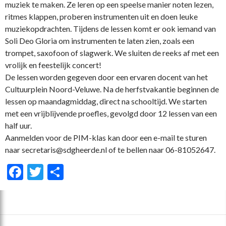
muziek te maken. Ze leren op een speelse manier noten lezen,
ritmes klappen, proberen instrumenten uit en doen leuke
muziekopdrachten. Tijdens de lessen komt er ook iemand van
Soli Deo Gloria om instrumenten te laten zien, zoals een
trompet, saxofoon of slagwerk. We sluiten de reeks af met een
vrolijk en feestelijk concert!
De lessen worden gegeven door een ervaren docent van het
Cultuurplein Noord-Veluwe. Na de herfstvakantie beginnen de
lessen op maandagmiddag, direct na schooltijd. We starten
met een vrijblijvende proefles, gevolgd door 12 lessen van een
half uur.
Aanmelden voor de PIM-klas kan door een e-mail te sturen
naar secretaris@sdgheerde.nl of te bellen naar 06-81052647.
F
T
D
ac
w
el
e
itt
e
b
er
n