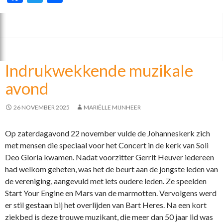
ac
w
el
e
itt
e
b
er
n
o
Indrukwekkende muzikale
o
avond
k
26 NOVEMBER 2025
MARIËLLE MIJNHEER
Op zaterdagavond 22 november vulde de Johanneskerk zich
met mensen die speciaal voor het Concert in de kerk van Soli
Deo Gloria kwamen. Nadat voorzitter Gerrit Heuver iedereen
had welkom geheten, was het de beurt aan de jongste leden van
de vereniging, aangevuld met iets oudere leden. Ze speelden
Start Your Engine en Mars van de marmotten. Vervolgens werd
er stil gestaan bij het overlijden van Bart Heres. Na een kort
ziekbed is deze trouwe muzikant, die meer dan 50 jaar lid was