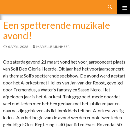
Search
SKIP
PRIMA
TO
Een spetterende muzikale
MENU
CONTENT
avond!
6 APRIL 2026
MARIËLLE MIJNHEER
Op zaterdagavond 21 maart vond het voorjaarsconcert plaats
van Soli Deo Gloria Heerde. Dit jaar had het voorjaarsconcert
als thema: Soli’s spetterende spelshow. De avond werd gestart
door het A-orkest met Helios van Jan van der Roost, gevolgd
door Tremendus, a Water’s fantasy en Sasso Nero. Het
afgelopen jaar is het A-orkest flink gegroeid, mede doordat
veel oud-leden mee hebben gedaan met het jubileumjaar en
daarna zijn gebleven als lid. Inmiddels telt het A-orkest zestig
leden. Aan het begin van de avond werden er ook twee leden
gehuldigd: Gert Regtering is 40 jaar lid en Evert Rozendal 50