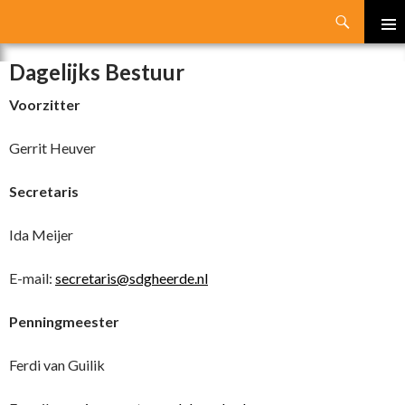
Search
SKIP
PRIMA
TO
Dagelijks Bestuur
MENU
CONTENT
Voorzitter
Gerrit Heuver
Secretaris
Ida Meijer
E-mail:
secretaris@sdgheerde.nl
Penningmeester
Ferdi van Guilik