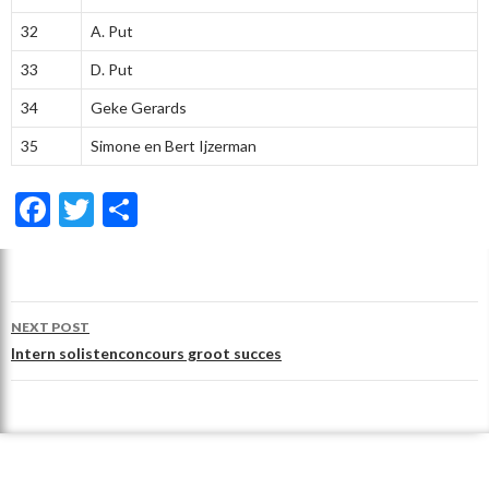
32
A. Put
33
D. Put
34
Geke Gerards
35
Simone en Bert Ijzerman
F
T
D
ac
w
el
e
itt
e
b
er
n
Post
NEXT POST
o
navigation
Intern solistenconcours groot succes
o
k