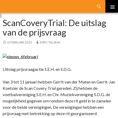
Search
SKIP
PRIMA
TO
ScanCoveryTrial: De uitslag
MENU
CONTENT
van de prijsvraag
6 FEBRUARI 2015
SYBO TALSMA
Uitslag prijsvraagactie S.E.H. en S.D.G.
Van 3 tot 11 januari hebben Gerrit van der Maten en Gerrit-Jan
Koetsier de Scan Covery Trial gereden. Zij hebben de
voetbalvereniging S.E.H. en Chr. Muziekvereniging S.D.G. de
mogelijkheid gegeven om rondom deze rit geld in te zamelen
voor de beide verenigingen. De verenigingen hebben een
prijsvraag met betrekking op deze rit georganiseerd.