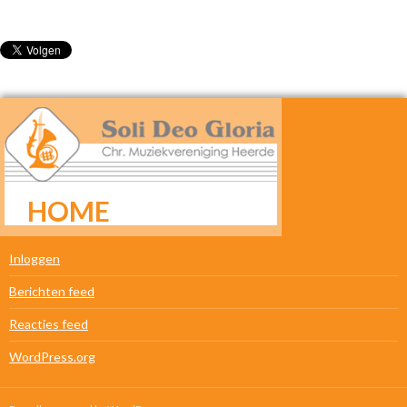
HOME
META
Inloggen
Berichten feed
Reacties feed
WordPress.org