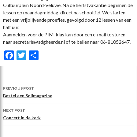
Cultuurplein Noord-Veluwe. Na de herfstvakantie beginnen de
lessen op maandagmiddag, direct na schooltijd. We starten
met een vrijblijvende proefles, gevolgd door 12 lessen van een
half uur.
Aanmelden voor de PIM-klas kan door een e-mail te sturen
naar secretaris@sdgheerde.nl of te bellen naar 06-81052647.
F
T
D
ac
w
el
e
itt
e
b
er
n
Post
PREVIOUS POST
o
navigation
Bestel een Solimagazine
o
NEXT POST
k
Concert in de kerk