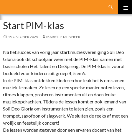
Search
SKIP
PRIMA
TO
Start PIM-klas
MENU
CONTENT
19 OKTOBER 2025
MARIËLLE MIJNHEER
Na het succes van vorig jaar start muziekvereniging Soli Deo
Gloria ook dit schooljaar weer met de PIM-klas, samen met
basisscholen Het Talent en De Spreng. De PIM-klas is vooral
bedoeld voor kinderen uit groep 4, 5 en 6.
In de PIM-klas ontdekken kinderen hoe leuk het is om samen
muziek te maken. Ze leren op een speelse manier noten lezen,
ritmes klappen, proberen instrumenten uit en doen leuke
muziekopdrachten. Tijdens de lessen komt er ook iemand van
Soli Deo Gloria om instrumenten te laten zien, zoals een
trompet, saxofoon of slagwerk. We sluiten de reeks af met een
vrolijk en feestelijk concert!
De lessen worden gegeven door een ervaren docent van het