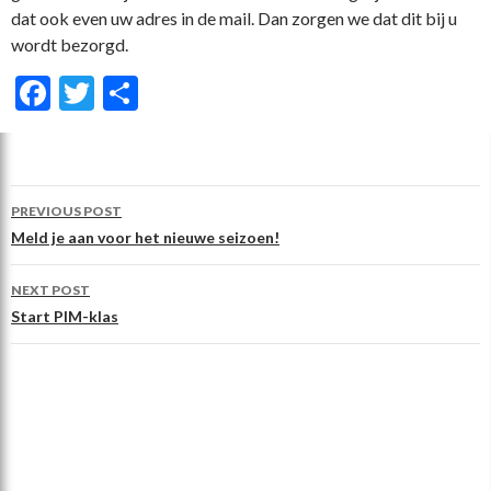
dat ook even uw adres in de mail. Dan zorgen we dat dit bij u
wordt bezorgd.
F
T
D
ac
w
el
e
itt
e
b
er
n
Post
PREVIOUS POST
o
navigation
Meld je aan voor het nieuwe seizoen!
o
NEXT POST
k
Start PIM-klas