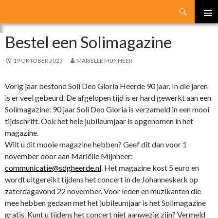
Search
SKIP
PRIMA
TO
Bestel een Solimagazine
MENU
CONTENT
19 OKTOBER 2025
MARIËLLE MIJNHEER
Vorig jaar bestond Soli Deo Gloria Heerde 90 jaar. In die jaren
is er veel gebeurd. De afgelopen tijd is er hard gewerkt aan een
Solimagazine: 90 jaar Soli Deo Gloria is verzameld in een mooi
tijdschrift. Ook het hele jubileumjaar is opgenomen in het
magazine.
Wilt u dit mooie magazine hebben? Geef dit dan voor 1
november door aan Mariëlle Mijnheer:
communicatie@sdgheerde.nl
. Het magazine kost 5 euro en
wordt uitgereikt tijdens het concert in de Johanneskerk op
zaterdagavond 22 november. Voor leden en muzikanten die
mee hebben gedaan met het jubileumjaar is het Solimagazine
gratis. Kunt u tijdens het concert niet aanwezig zijn? Vermeld