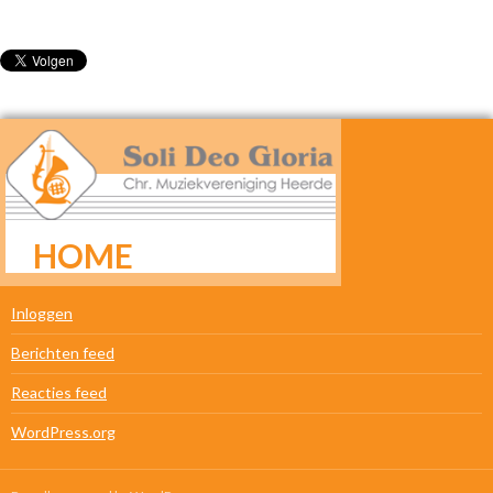
HOME
META
Inloggen
Berichten feed
Reacties feed
WordPress.org