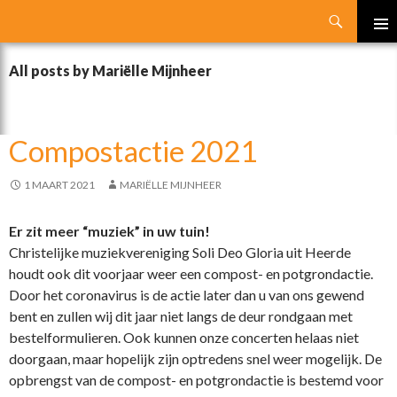
Search
SKIP
PRIMA
TO
MENU
All posts by Mariëlle Mijnheer
CONTENT
Compostactie 2021
1 MAART 2021
MARIËLLE MIJNHEER
Er zit meer “muziek” in uw tuin!
Christelijke muziekvereniging Soli Deo Gloria uit Heerde
houdt ook dit voorjaar weer een compost- en potgrondactie.
Door het coronavirus is de actie later dan u van ons gewend
bent en zullen wij dit jaar niet langs de deur rondgaan met
bestelformulieren. Ook kunnen onze concerten helaas niet
doorgaan, maar hopelijk zijn optredens snel weer mogelijk. De
opbrengst van de compost- en potgrondactie is bestemd voor