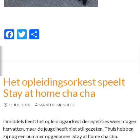
F
T
D
ac
w
el
e
itt
e
b
er
n
o
Het opleidingsorkest speelt
o
Stay at home cha cha
k
11 JULI 2020
MARIËLLE MIJNHEER
Inmiddels heeft het opleidingsorkest de repetities weer mogen
hervatten, maar de jeugd heeft niet stil gezeten. Thuis hebben
zij nog een nummer opgenomen: Stay at home cha cha.