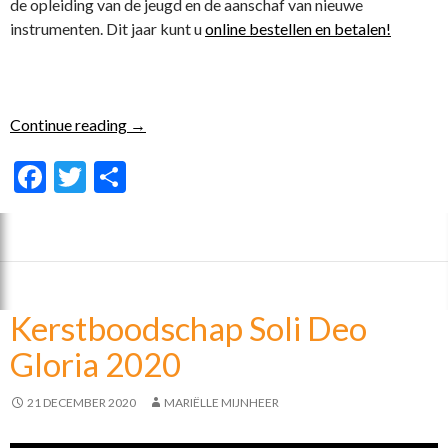
de opleiding van de jeugd en de aanschaf van nieuwe
instrumenten. Dit jaar kunt u
online bestellen en betalen!
Compostactie 2021
Continue reading
→
F
T
D
ac
w
el
e
itt
e
b
er
n
o
Kerstboodschap Soli Deo
o
Gloria 2020
k
21 DECEMBER 2020
MARIËLLE MIJNHEER