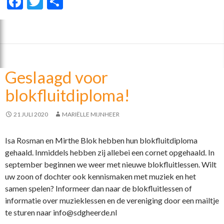
F
T
D
ac
w
el
e
itt
e
b
er
n
o
Geslaagd voor
o
blokfluitdiploma!
k
21 JULI 2020
MARIËLLE MIJNHEER
Isa Rosman en Mirthe Blok hebben hun blokfluitdiploma
gehaald. Inmiddels hebben zij allebei een cornet opgehaald. In
september beginnen we weer met nieuwe blokfluitlessen. Wilt
uw zoon of dochter ook kennismaken met muziek en het
samen spelen? Informeer dan naar de blokfluitlessen of
informatie over muzieklessen en de vereniging door een mailtje
te sturen naar info@sdgheerde.nl