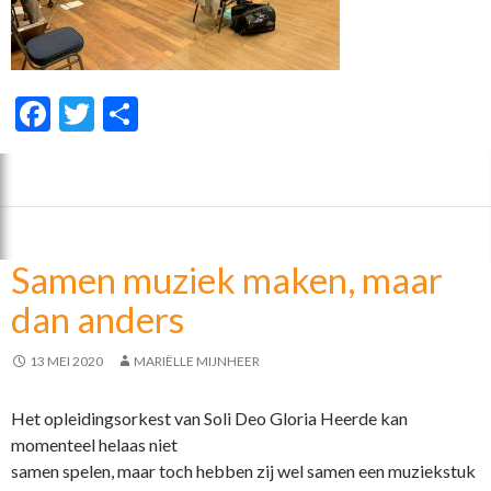
F
T
D
ac
w
el
e
itt
e
b
er
n
o
Samen muziek maken, maar
o
dan anders
k
13 MEI 2020
MARIËLLE MIJNHEER
Het opleidingsorkest van Soli Deo Gloria Heerde kan
momenteel helaas niet
samen spelen, maar toch hebben zij wel samen een muziekstuk