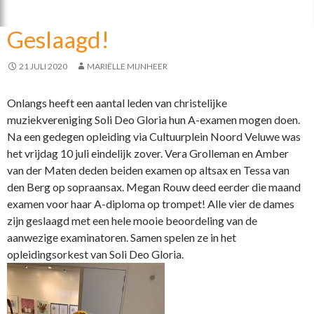
b
er
n
o
Geslaagd!
o
k
21 JULI 2020
MARIËLLE MIJNHEER
Onlangs heeft een aantal leden van christelijke
muziekvereniging Soli Deo Gloria hun A-examen mogen doen.
Na een gedegen opleiding via Cultuurplein Noord Veluwe was
het vrijdag 10 juli eindelijk zover. Vera Grolleman en Amber
van der Maten deden beiden examen op altsax en Tessa van
den Berg op sopraansax. Megan Rouw deed eerder die maand
examen voor haar A-diploma op trompet! Alle vier de dames
zijn geslaagd met een hele mooie beoordeling van de
aanwezige examinatoren. Samen spelen ze in het
opleidingsorkest van Soli Deo Gloria.