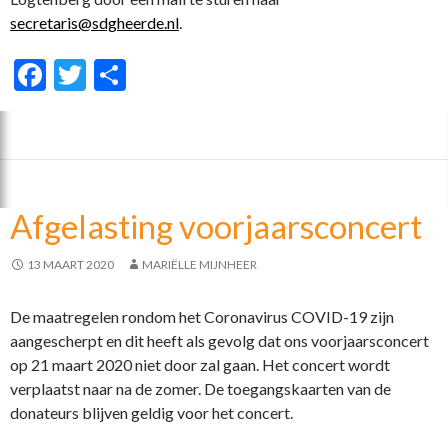
secretaris@sdgheerde.nl
.
F
T
D
ac
w
el
e
itt
e
b
er
n
o
Afgelasting voorjaarsconcert
o
k
13 MAART 2020
MARIËLLE MIJNHEER
De maatregelen rondom het Coronavirus COVID-19 zijn
aangescherpt en dit heeft als gevolg dat ons voorjaarsconcert
op 21 maart 2020 niet door zal gaan. Het concert wordt
verplaatst naar na de zomer. De toegangskaarten van de
donateurs blijven geldig voor het concert.