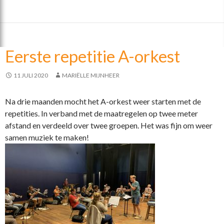
e
itt
e
b
er
n
o
Eerste repetitie A-orkest
o
k
11 JULI 2020
MARIËLLE MIJNHEER
Na drie maanden mocht het A-orkest weer starten met de
repetities. In verband met de maatregelen op twee meter
afstand en verdeeld over twee groepen. Het was fijn om weer
samen muziek te maken!