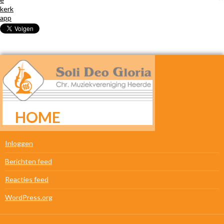
HOME
META
Inloggen
Berichten feed
Reacties feed
WordPress.org