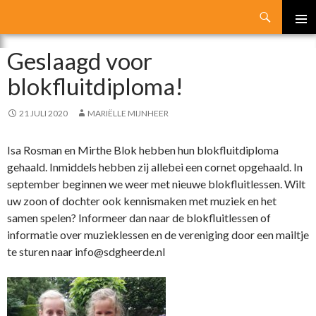
Search
SKIP
PRIMA
TO
Geslaagd voor
MENU
CONTENT
blokfluitdiploma!
21 JULI 2020
MARIËLLE MIJNHEER
Isa Rosman en Mirthe Blok hebben hun blokfluitdiploma
gehaald. Inmiddels hebben zij allebei een cornet opgehaald. In
september beginnen we weer met nieuwe blokfluitlessen. Wilt
uw zoon of dochter ook kennismaken met muziek en het
samen spelen? Informeer dan naar de blokfluitlessen of
informatie over muzieklessen en de vereniging door een mailtje
te sturen naar info@sdgheerde.nl