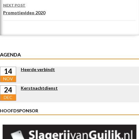
NEXT POST
k
Promotievideo 2020
AGENDA
Heerde verbindt
14
NOV
Kerstnachtdienst
24
DEC
HOOFDSPONSOR