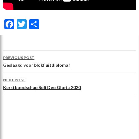
F
T
D
ac
w
el
e
itt
e
b
er
n
Post
PREVIOUS POST
o
navigation
Geslaagd voor blokfluitdiploma!
o
NEXT POST
k
Kerstboodschap Soli Deo Gloria 2020