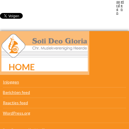
HOME
META
Inloggen
Berichten feed
Reacties feed
WordPress.org