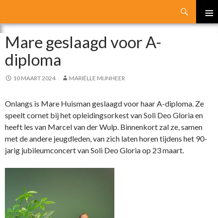
Search
SKIP
PRIMA
TO
Mare geslaagd voor A-
MENU
CONTENT
diploma
10 MAART 2024
MARIËLLE MIJNHEER
Onlangs is Mare Huisman geslaagd voor haar A-diploma. Ze
speelt cornet bij het opleidingsorkest van Soli Deo Gloria en
heeft les van Marcel van der Wulp. Binnenkort zal ze, samen
met de andere jeugdleden, van zich laten horen tijdens het 90-
jarig jubileumconcert van Soli Deo Gloria op 23 maart.