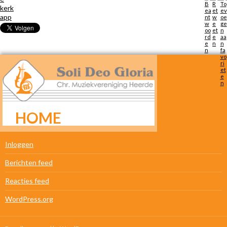
HOME
META
Inloggen
Berichten feed
Reacties feed
WordPress.org