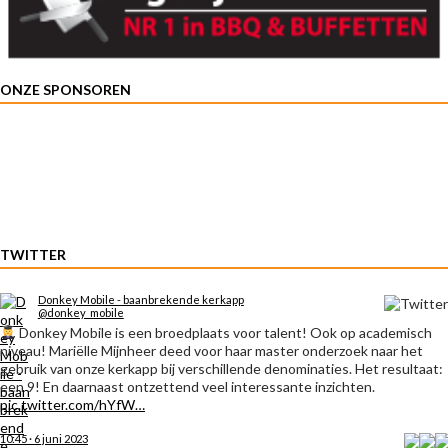
ONZE SPONSOREN
TWITTER
Donkey Mobile - baanbrekende kerkapp
@donkey_mobile
Donkey Mobile is een broedplaats voor talent! Ook op academisch
niveau! Mariëlle Mijnheer deed voor haar master onderzoek naar het
gebruik van onze kerkapp bij verschillende denominaties. Het resultaat:
een 9! En daarnaast ontzettend veel interessante inzichten.
pic.twitter.com/hYfW…
10:45 · 6 juni 2023