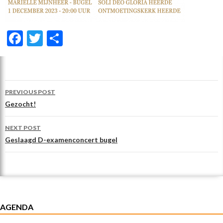
F
T
D
ac
w
el
e
itt
e
b
er
n
Post
PREVIOUS POST
o
navigation
Gezocht!
o
NEXT POST
k
Geslaagd D-examenconcert bugel
AGENDA