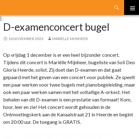
Search
SKIP
PRIMA
TO
D-examenconcert bugel
MENU
CONTENT
16 NOVEMBER 2023
MARIËLLE MIJNHEER
Op vrijdag 1 december is er een heel bijzonder concert.
Tijdens dit concert is Mariëlle Mijnheer, bugeliste van Soli Deo
Gloria Heerde, solist. Zij doet dan D-examen en dat gaat
gepaard met het geven van een concert voor publiek. Ze speelt
een paar werken voor twee bugels met pianobegeleiding, maar
ook een paar werken samen met het voltallige A-orkest. Het
behalen van dit D-examen is een prestatie van formaat! Kom,
hoor, leer en zie! Het concert wordt gehouden in de
Ontmoetingskerk aan de Kanaalstraat 21 in Heerde en begint
om 20:00 uur. De toegang is GRATIS.