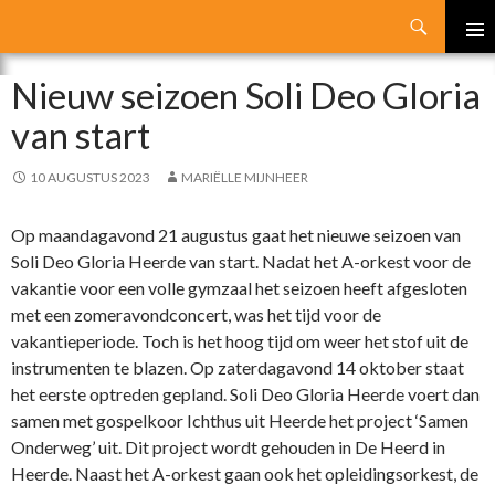
Search
SKIP
PRIMA
TO
Nieuw seizoen Soli Deo Gloria
MENU
CONTENT
van start
10 AUGUSTUS 2023
MARIËLLE MIJNHEER
Op maandagavond 21 augustus gaat het nieuwe seizoen van
Soli Deo Gloria Heerde van start. Nadat het A-orkest voor de
vakantie voor een volle gymzaal het seizoen heeft afgesloten
met een zomeravondconcert, was het tijd voor de
vakantieperiode. Toch is het hoog tijd om weer het stof uit de
instrumenten te blazen. Op zaterdagavond 14 oktober staat
het eerste optreden gepland. Soli Deo Gloria Heerde voert dan
samen met gospelkoor Ichthus uit Heerde het project ‘Samen
Onderweg’ uit. Dit project wordt gehouden in De Heerd in
Heerde.
Naast het A-orkest gaan ook het opleidingsorkest, de