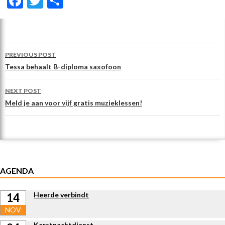
F
T
D
ac
w
el
e
itt
e
b
er
n
Post
PREVIOUS POST
o
navigation
Tessa behaalt B-diploma saxofoon
o
NEXT POST
k
Meld je aan voor vijf gratis muzieklessen!
AGENDA
Heerde verbindt
14
NOV
Kerstnachtdienst