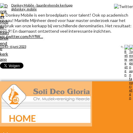
Donkey Mobile - baanbrekende kerkapp
@donkey_mobile
Donkey Mobile is een broedplaats voor talent! Ook op academisch
niveau! Mariëlle Mijnheer deed voor haar master onderzoek naar het
gebruik van onze kerkapp bij verschillende denominaties. Het resultaat:
een 9! En daarnaast ontzettend veel interessante inzichten.
pic.twitter.com/hYfW…
10:45 · 6 juni 2023
HOME
META