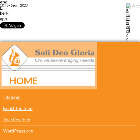
10:45 · 6 juni 2023
HOME
META
Inloggen
Berichten feed
Reacties feed
WordPress.org