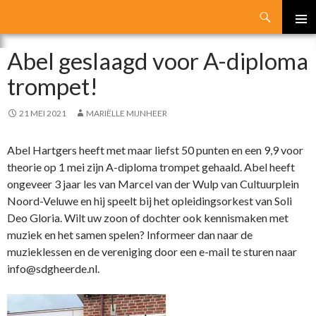
Search
SKIP
PRIMA
TO
Abel geslaagd voor A-diploma
MENU
CONTENT
trompet!
21 MEI 2021
MARIËLLE MIJNHEER
Abel Hartgers heeft met maar liefst 50 punten en een 9,9 voor
theorie op 1 mei zijn A-diploma trompet gehaald. Abel heeft
ongeveer 3 jaar les van Marcel van der Wulp van Cultuurplein
Noord-Veluwe en hij speelt bij het opleidingsorkest van Soli
Deo Gloria. Wilt uw zoon of dochter ook kennismaken met
muziek en het samen spelen? Informeer dan naar de
muzieklessen en de vereniging door een e-mail te sturen naar
info@sdgheerde.nl.