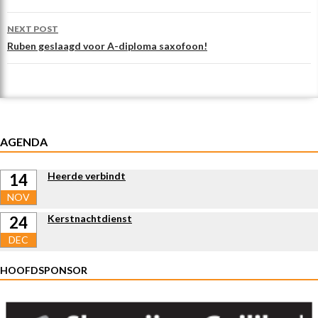
o
NEXT POST
k
Ruben geslaagd voor A-diploma saxofoon!
AGENDA
Heerde verbindt
14
NOV
Kerstnachtdienst
24
DEC
HOOFDSPONSOR