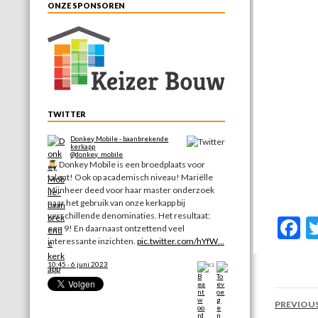
ONZE SPONSOREN
TWITTER
Donkey Mobile - baanbrekende
kerkapp
@donkey_mobile
Donkey Mobile is een broedplaats voor
talent! Ook op academisch niveau! Mariëlle
Mijnheer deed voor haar master onderzoek
naar het gebruik van onze kerkapp bij
verschillende denominaties. Het resultaat:
F
een 9! En daarnaast ontzettend veel
interessante inzichten.
pic.twitter.com/hYfW…
a
e
10:45 · 6 juni 2023
b
Post
PREVIOU