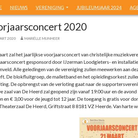
 TO CONTENT
E
NIEUWS
VERENIGING
JUBILEUMJAAR 2024
AG
orjaarsconcert 2020
ART 2020
MARIËLLE MIJNHEER
rt zal het jaarlijkse voorjaarsconcert van christelijke muziekvere
jaarsconcert gesponsord door IJzerman Loodgieters- en installati
nveld. Alle geledingen van de vereniging zullen meewerken aan dez
eft. De blokfluitgroep, de malletband en het opleidingsorkest zull
oting. De opbrengst van de verloting gaat naar de supportersvereni
De zaal van De Heerd zal geopend zijn vanaf 19:00 uur en de avond 
 en € 3,00 voor de jeugd tot 12 jaar. De toegang is gratis voor do
 Theaterzaal De Heerd, Griftstraat 8 8181 VZ Heerde. Van harte 