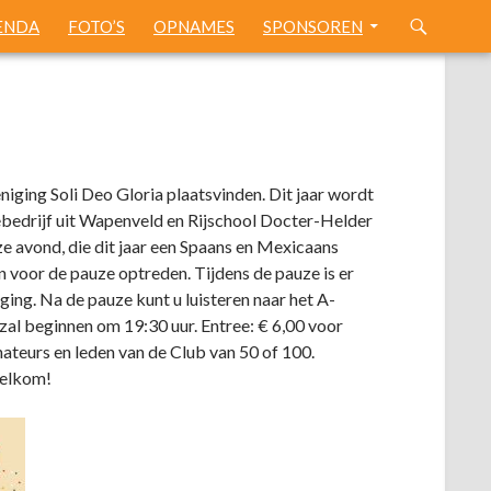
ENDA
FOTO’S
OPNAMES
SPONSOREN
niging Soli Deo Gloria plaatsvinden. Dit jaar wordt
ebedrijf uit Wapenveld en Rijschool Docter-Helder
e avond, die dit jaar een Spaans en Mexicaans
en voor de pauze optreden. Tijdens de pauze is er
ging. Na de pauze kunt u luisteren naar het A-
zal beginnen om 19:30 uur. Entree: € 6,00 voor
nateurs en leden van de Club van 50 of 100.
welkom!