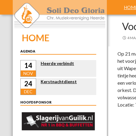
Search
SKIP
HOM
Vo
HOME
4 MA
AGENDA
Op 21 maa
het voor
Heerde verbindt
14
uit Wape
NOV
tintje he
Kerstnachtdienst
24
een verl
orkest. 
DEC
volwassen
HOOFDSPONSOR
Locatie: